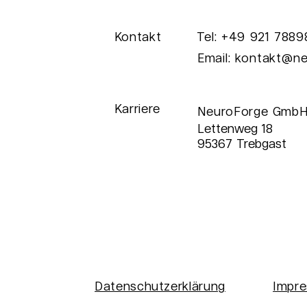
AI
Kontakt
Tel: +49 921 788
Success Story: Seda
Email:
kontakt@ne
Waste Dashboard
Karriere
NeuroForge GmbH
Lettenweg 18
95367 Trebgast
Datenschutzerklärung
Impr