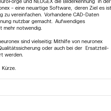
uroForge und NEDGEX die Bilderkennung  in der
nex – eine neuartige Software,  deren Ziel es ist
ng zu vereinfachen.  Vorhandene CAD-Daten 
nnung nutzbar gemacht.  Aufwendiges 
cht mehr notwendig.
uronex sind vielseitig: Mithilfe von neuronex  
ualitätssicherung oder auch bei der  Ersatzteil-
rt werden.
 Kürze.