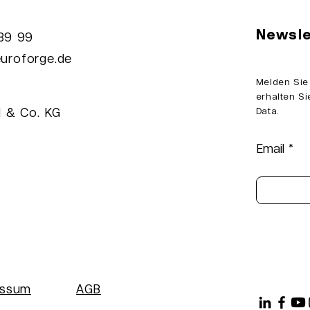
.BAY 2023
Newsle
989 99
Data Engineeri
uroforge.de
Security Schoo
Lviv
Melden Sie
erhalten Si
 & Co. KG
Data.
Email
essum
AGB