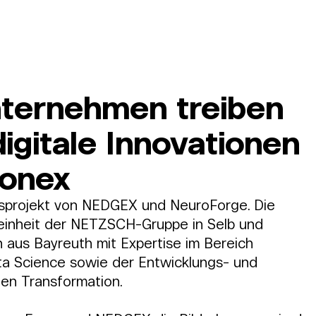
Mitgliederbereich
Leistungen
Über uns
Anmelden
nternehmen treiben
gitale Innovationen
ronex
nsprojekt von NEDGEX und NeuroForge. Die 
einheit der NETZSCH-Gruppe in Selb und 
aus Bayreuth mit Expertise im Bereich 
ata Science sowie der Entwicklungs- und 
len Transformation.