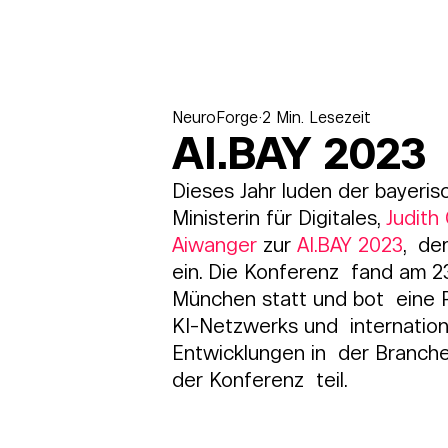
NeuroForge
2 Min. Lesezeit
AI.BAY 2023
Dieses Jahr luden der bayeris
Ministerin für Digitales, 
Judith
Aiwanger
 zur 
AI.BAY 2023
,  de
ein. Die Konferenz  fand am 
München statt und bot  eine P
KI-Netzwerks und  internatio
Entwicklungen in  der Branche
der Konferenz  teil.