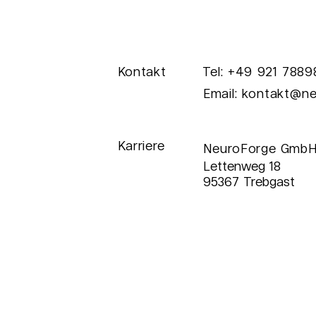
Kontakt
Tel: +49 921 788
Success Story: Seda
Da
Email:
kontakt@ne
Waste Dashboard
Se
Lv
Karriere
NeuroForge GmbH
Lettenweg 18
95367 Trebgast