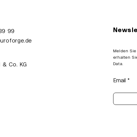
5€ Business
Newsle
989 99
ta Engineering and
uroforge.de
curity School 2023
iv
Melden Sie
erhalten Si
 & Co. KG
Data.
Email