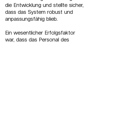
die Entwicklung und stellte sicher, 
dass das System robust und 
anpassungsfähig blieb.
Ein wesentlicher Erfolgsfaktor 
war, dass das Personal des 
Kunden die neue Lösung effektiv 
nutzen konnte. Wir boten 
grundlegende Schulungen an, in 
denen wir wichtige 
Anwendungsmöglichkeiten des 
Dashboards erklärten, und stellten 
kompaktes 
Dokumentationsmaterial bereit. 
Zudem etablierten wir einen 
kontinuierlichen Support- und 
Wartungsservice, sodass sich der 
Kunde auch künftig auf 