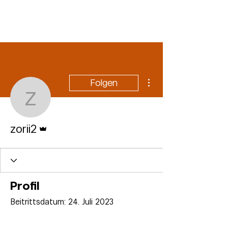
Weitere Optionen
Folgen
zorii2
Administrator
zorii2
Profil
Beitrittsdatum: 24. Juli 2023