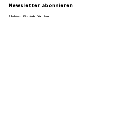
Newsletter abonnieren
Melden Sie sich für den
NeuroForge Newsletter an und
erhalten Sie spannende Einblicke
in die Welt von KI und Big Data.
Email
Subscribe
Datenschutzerklärung
Impressum
AGB