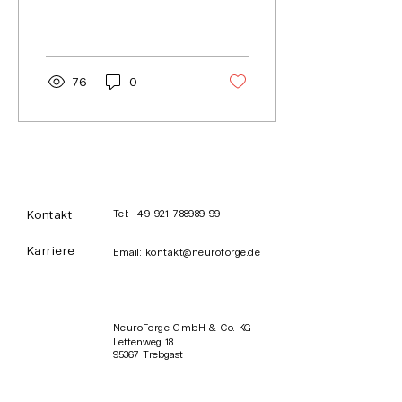
Faltschachteln strebte
Produkten.
danach, seinen
Produktionsprozess
durch...
76
0
Kontakt
Tel:
+49 921 788989 99
Karriere
Email:
kontakt@neuroforge.de
NeuroForge GmbH & Co. KG
Lettenweg 18
95367 Trebgast