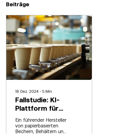
Beiträge
18. Dez. 2024
∙
5
Min.
Fallstudie: KI-
Plattform für
Abfallmanagement
Ein führender Hersteller
für Hersteller von
von papierbasierten
Bechern, Behältern und
papierbasierten