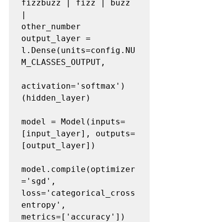
fizzbuzz | fizz | buzz 
| 

other_number 

output_layer = 
l.Dense(units=config.NU
M_CLASSES_OUTPUT,                 

activation='softmax')
(hidden_layer)  

model = Model(inputs=
[input_layer], outputs=

[output_layer])     

model.compile(optimizer
='sgd', 

loss='categorical_cross
entropy',     

metrics=['accuracy'])