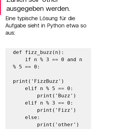
ausgegeben werden.
Eine typische Lösung für die 
Aufgabe sieht in Python etwa so 
aus:
def fizz_buzz(n):     

    if n % 3 == 0 and n 
% 5 == 0:         

print('FizzBuzz')     

    elif n % 5 == 0:         

        print('Buzz')     

    elif n % 3 == 0:         

        print('Fizz')     

    else:         

        print('other')