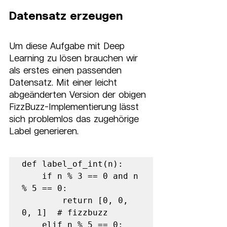
Datensatz erzeugen
Um diese Aufgabe mit Deep 
Learning zu lösen brauchen wir 
als erstes einen passenden 
Datensatz. Mit einer leicht 
abgeänderten Version der obigen 
FizzBuzz-Implementierung lässt 
sich problemlos das zugehörige 
Label generieren.
def label_of_int(n):     

    if n % 3 == 0 and n 
% 5 == 0:         

        return [0, 0, 
0, 1]  # fizzbuzz     

    elif n % 5 == 0:         
