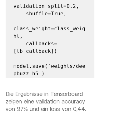
validation_split=0.2,      

    shuffle=True,      

class_weight=class_weig
ht,     

    callbacks=
[tb_callback])  

model.save('weights/dee
pbuzz.h5')
Die Ergebnisse in Tensorboard 
zeigen eine validation accuracy 
von 97% und ein loss von 0,44.