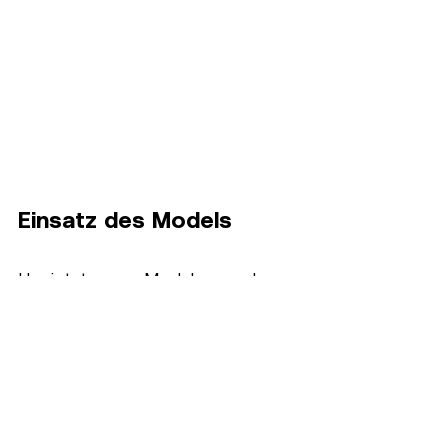
Einsatz des Models
Um jetzt unser Model an anderer 
Stelle zu benutzen, laden wir mit 
load_model sowohl die 
Netzarchitektur, als auch die 
trainierten Gewichte. Wir fordern 
den User auf, einen Integer-Input 
einzugeben und wandeln diesen in 
Binärdarstellung um. Mit predict 