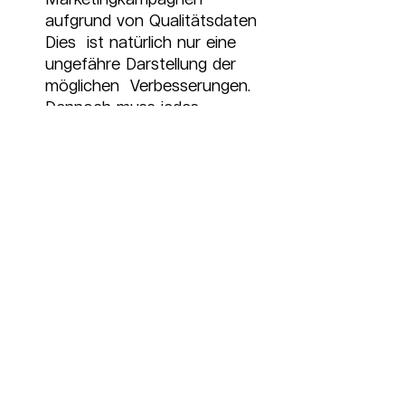
aufgrund von Qualitätsdaten
Dies  ist natürlich nur eine 
ungefähre Darstellung der 
möglichen  Verbesserungen. 
Dennoch muss jedes 
Unternehmen eine eigene 
Analyse  durchführen, bevor 
es die wichtigsten 
Wachstumsperspektiven 
definiert.